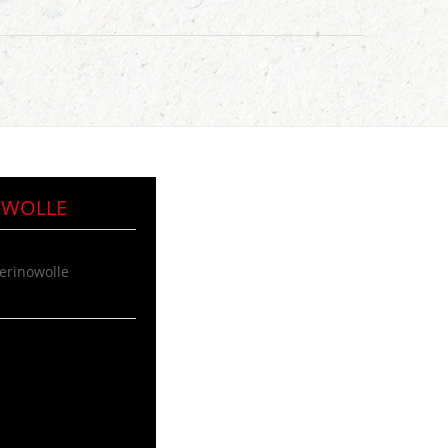
OWOLLE
erinowolle