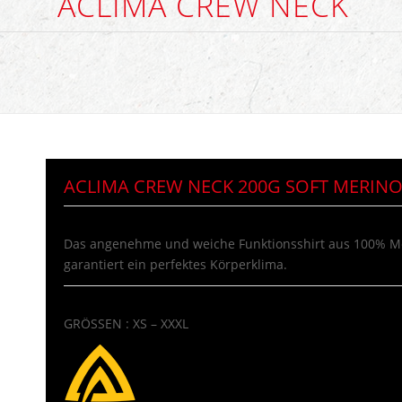
ACLIMA CREW NECK
ACLIMA CREW NECK 200G SOFT MERIN
Das angenehme und weiche Funktionsshirt aus 100% M
garantiert ein perfektes Körperklima.
GRÖSSEN : XS – XXXL