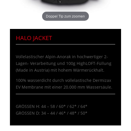
Doppel Tip zum zoomen
HALO JACKET
Vollelastischer Alpin-Anorak in hochwertiger 2-
Lagen- Verarbeitung und 100g HighLOFT-Füllung
(Made in Austria) mit hohem Wärmerückhalt.
100% wasserdicht durch vollelastische Dermizax
EV Membrane mit einer 20.000 mm Wassersäule.
GRÖSSEN H: 44 – 58 / 60* / 62* / 64*
GRÖSSEN D: 34 – 44 / 46* / 48* / 50*